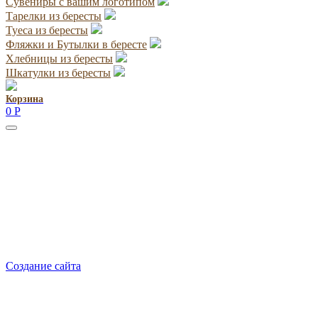
Сувениры с вашим логотипом
Тарелки из бересты
Туеса из бересты
Фляжки и Бутылки в бересте
Хлебницы из бересты
Шкатулки из бересты
Корзина
0
Р
Руководитель проекта:
Добрынина Марина Владленовна
dobrmar16@mail.ru
8-914-920-8703
Реквизиты: ИП Добрынина Марина Владленовна
ИНН 381106692602
ОГРН 316385000101767
Создание сайта