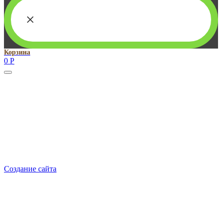
×
Корзина
0
Р
Руководитель проекта:
Добрынина Марина Владленовна
dobrmar16@mail.ru
8-914-920-8703
Реквизиты: ИП Добрынина Марина Владленовна
ИНН 381106692602
ОГРН 316385000101767
Создание сайта