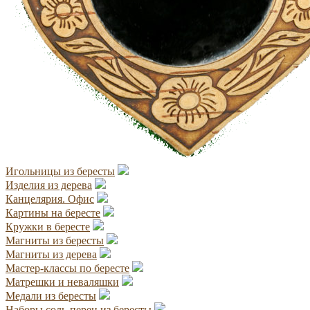
Игольницы из бересты
Изделия из дерева
Канцелярия. Офис
Картины на бересте
Кружки в бересте
Магниты из бересты
Магниты из дерева
Мастер-классы по бересте
Матрешки и неваляшки
Медали из бересты
Наборы соль-перец из бересты