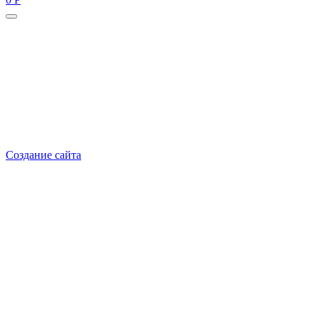
Руководитель проекта:
Добрынина Марина Владленовна
dobrmar16@mail.ru
8-914-920-8703
Реквизиты: ИП Добрынина Марина Владленовна
ИНН 381106692602
ОГРН 316385000101767
Создание сайта