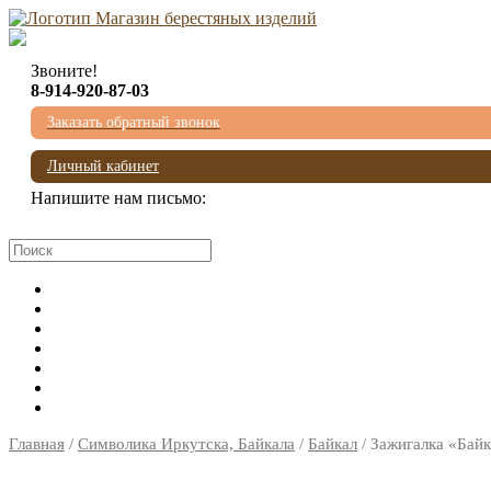
Звоните!
8-914-920-87-03
Заказать обратный звонок
Личный кабинет
Напишите нам письмо:
mail@beresta-baikala.ru
Главная
/
Символика Иркутска, Байкала
/
Байкал
/ Зажигалка «Бай