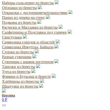
Наборы соль-перец из бересты
Обложки из бересты
Открытки с достопримечательностями
Панно из дерева на стену
Подковы из бересты
Расчески и Массажки из бересты
Салфетницы и Подставки под горячее
Свистульки
Символика городов и областей
Символика Иркутска, Байкала
Стопки из бересты
Разные сувениры
Сувениры с вашим логотипом
Тарелки из бересты
Туеса из бересты
Фляжки и Бутылки в бересте
Хлебницы из бересты
Шкатулки из бересты
Корзина
0
Р