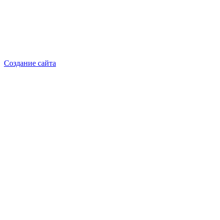
8-914-920-8703
Реквизиты: ИП Добрынина Марина Владленовна
ИНН 381106692602
ОГРН 316385000101767
Создание сайта