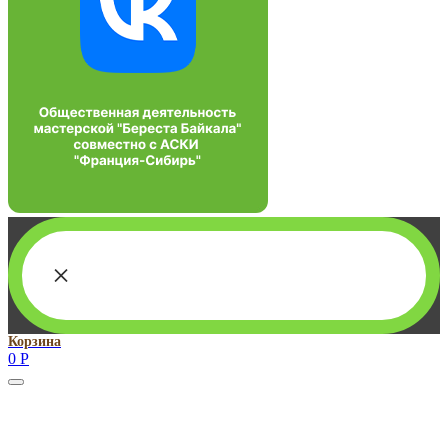
×
Корзина
0
Р
Руководитель проекта:
Добрынина Марина Владленовна
dobrmar16@mail.ru