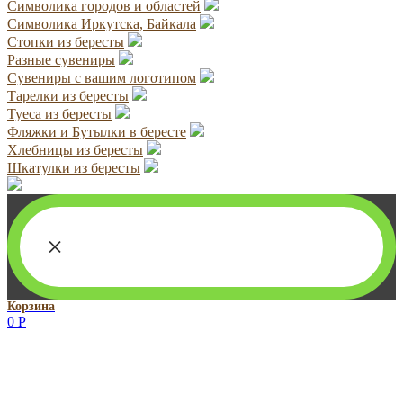
Символика городов и областей
Символика Иркутска, Байкала
Стопки из бересты
Разные сувениры
Сувениры с вашим логотипом
Тарелки из бересты
Туеса из бересты
Фляжки и Бутылки в бересте
Хлебницы из бересты
Шкатулки из бересты
×
Корзина
0
Р
Руководитель проекта:
Добрынина Марина Владленовна
dobrmar16@mail.ru
8-914-920-8703