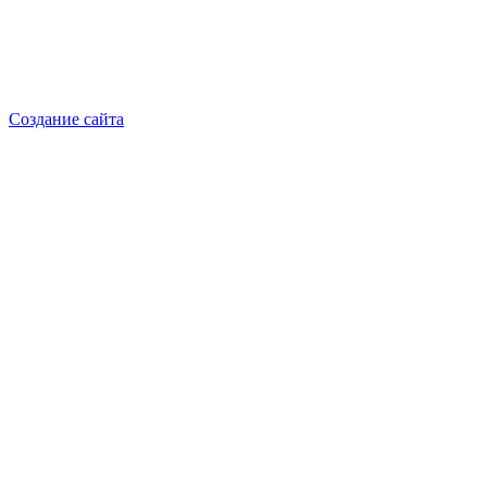
Реквизиты: ИП Добрынина Марина Владленовна
ИНН 381106692602
ОГРН 316385000101767
Создание сайта