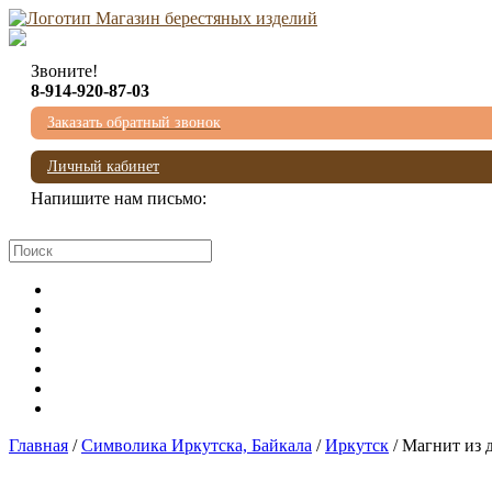
Звоните!
8-914-920-87-03
Заказать обратный звонок
Личный кабинет
Напишите нам письмо:
mail@beresta-baikala.ru
Главная
/
Символика Иркутска, Байкала
/
Иркутск
/ Магнит из 