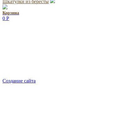
Шкатулки из бересты
Корзина
0
Р
Руководитель проекта:
Добрынина Марина Владленовна
dobrmar16@mail.ru
8-914-920-8703
Реквизиты: ИП Добрынина Марина Владленовна
ИНН 381106692602
ОГРН 316385000101767
Создание сайта