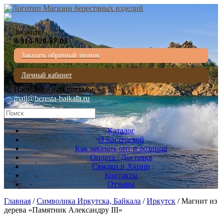
Звоните!
8-914-920-87-03
Заказать обратный звонок
Личный кабинет
Напишите нам письмо:
mail@beresta-baikala.ru
Каталог
О мастерской
Как заказать опт и розница
Оплата / Доставка
Скидки и Акции
Контакты
Отзывы
Главная
/
Символика Иркутска, Байкала
/
Иркутск
/ Магнит из
дерева «Памятник Александру III»