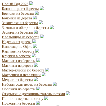
Новый Год 2026
Батонницы из бересты
Брелоки из бересты
Бочонки из дерева
Зажигалки из бересты
Заколки и ободки из бересты
Зеркала из бересты
Игольницы из бересты
Изделия из дерева
Канцелярия. Офис
Картины на бересте
Кружки в бересте
Магниты из бересты
Магниты из дерева
Мастер-классы по бересте
Матрешки и неваляшки
Медали из бересты
Наборы соль-перец из бересты
Обложки из бересты
Открытки с достопримечательностями
Панно из дерева на стену
Подковы из бересты