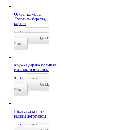
Открытка «Ваш
Логотип» береста,
картон
130
Р
Добавить в
корзину
Quick
View
Кружка дерево большая
с вашим логотипом
320
Р
Добавить в
корзину
Quick
View
Шкатулка малая с
вашим логотипом
160
Р
Добавить в