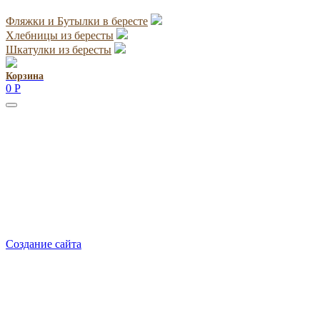
Фляжки и Бутылки в бересте
Хлебницы из бересты
Шкатулки из бересты
Корзина
0
Р
Руководитель проекта:
Добрынина Марина Владленовна
dobrmar16@mail.ru
8-914-920-8703
Реквизиты: ИП Добрынина Марина Владленовна
ИНН 381106692602
ОГРН 316385000101767
Создание сайта