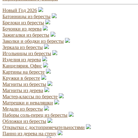
Новый Год 2026
Батонницы из бересты
Брелоки из бересты
Бочонки из дерева
Зажигалки из бересты
Заколки и ободки из бересты
Зеркала из бересты
Игольницы из бересты
Изделия из дерева
Канцелярия. Офис
Картины на бересте
Кружки в бересте
Магниты из бересты
Магниты из дерева
Мастер-классы по бересте
Матрешки и неваляшки
Медали из бересты
Наборы соль-перец из бересты
Обложки из бересты
Открытки с достопримечательностями
Панно из дерева на стену