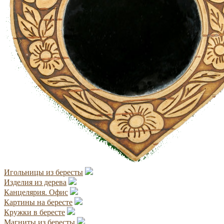
Игольницы из бересты
Изделия из дерева
Канцелярия. Офис
Картины на бересте
Кружки в бересте
Магниты из бересты