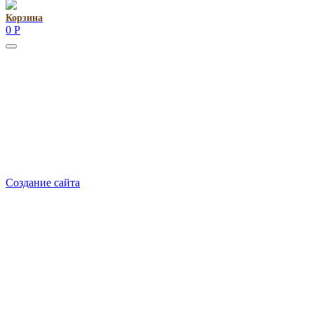
Корзина
0
Р
Руководитель проекта:
Добрынина Марина Владленовна
dobrmar16@mail.ru
8-914-920-8703
Реквизиты: ИП Добрынина Марина Владленовна
ИНН 381106692602
ОГРН 316385000101767
Создание сайта