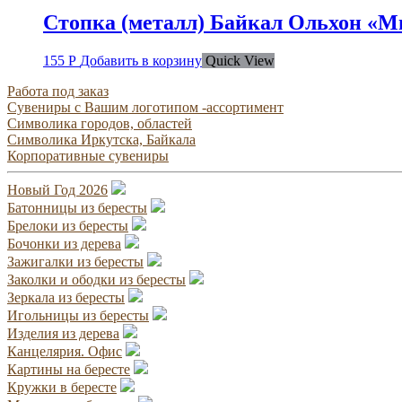
Стопка (металл) Байкал Ольхон «М
155
Р
Добавить в корзину
Quick View
Работа под заказ
Сувениры с Вашим логотипом -ассортимент
Символика городов, областей
Символика Иркутска, Байкала
Корпоративные сувениры
Новый Год 2026
Батонницы из бересты
Брелоки из бересты
Бочонки из дерева
Зажигалки из бересты
Заколки и ободки из бересты
Зеркала из бересты
Игольницы из бересты
Изделия из дерева
Канцелярия. Офис
Картины на бересте
Кружки в бересте