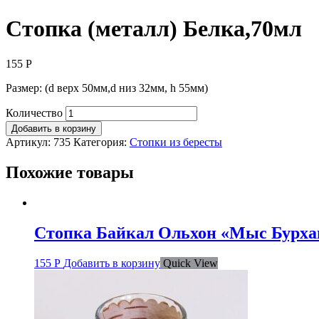
Стопка (металл) Белка,70мл
155
Р
Размер: (d верх 50мм,d низ 32мм, h 55мм)
Количество
Добавить в корзину
Артикул:
735
Категория:
Стопки из бересты
Похожие товары
Стопка Байкал Ольхон «Мыс Бурхан
155
Р
Добавить в корзину
Quick View