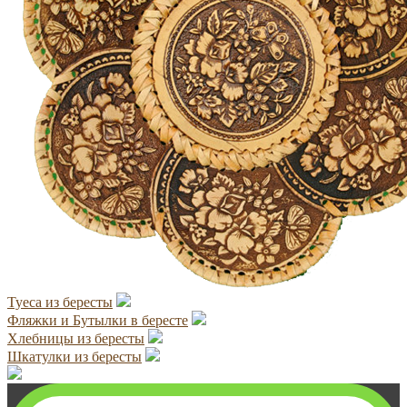
Туеса из бересты
Фляжки и Бутылки в бересте
Хлебницы из бересты
Шкатулки из бересты