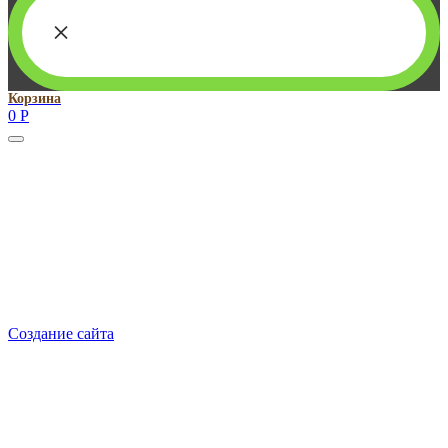
×
Корзина
0
Р
Руководитель проекта:
Добрынина Марина Владленовна
dobrmar16@mail.ru
8-914-920-8703
Реквизиты: ИП Добрынина Марина Владленовна
ИНН 381106692602
ОГРН 316385000101767
Создание сайта