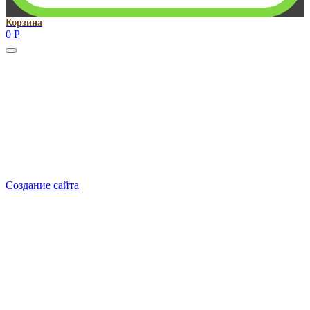
Корзина
0
Р
Руководитель проекта:
Добрынина Марина Владленовна
dobrmar16@mail.ru
8-914-920-8703
Реквизиты: ИП Добрынина Марина Владленовна
ИНН 381106692602
ОГРН 316385000101767
Создание сайта