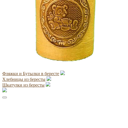
Фляжки и Бутылки в бересте
Хлебницы из бересты
Шкатулки из бересты
Руководитель проекта:
Добрынина Марина Владленовна
dobrmar16@mail.ru
8-914-920-8703