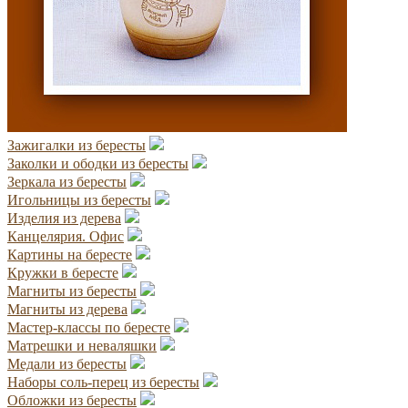
Зажигалки из бересты
Заколки и ободки из бересты
Зеркала из бересты
Игольницы из бересты
Изделия из дерева
Канцелярия. Офис
Картины на бересте
Кружки в бересте
Магниты из бересты
Магниты из дерева
Мастер-классы по бересте
Матрешки и неваляшки
Медали из бересты
Наборы соль-перец из бересты
Обложки из бересты