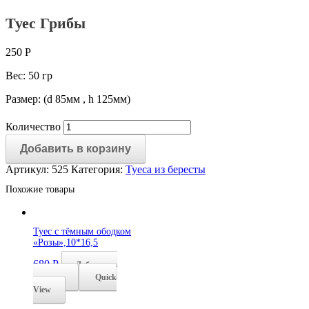
Туес Грибы
250
Р
Вес: 50 гр
Размер: (d 85мм , h 125мм)
Количество
Добавить в корзину
Артикул:
525
Категория:
Туеса из бересты
Похожие товары
Туес с тёмным ободком
«Розы»,10*16,5
680
Р
Добавить в
корзину
Quick
View