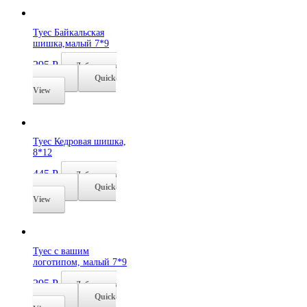
Туес Байкальская
шишка,малый 7*9
295
Р
Добавить в
корзину
Quick
View
Туес Кедровая шишка,
8*12
445
Р
Добавить в
корзину
Quick
View
Туес с вашим
логотипом, малый 7*9
295
Р
Добавить в
корзину
Quick