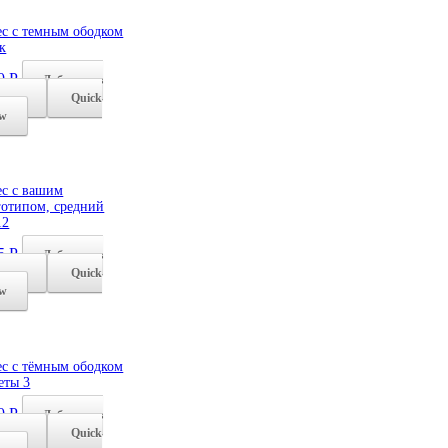
ес с темным ободком
к
0
Р
Добавить в
рзину
Quick
ew
ес с вашим
готипом, средний
12
5
Р
Добавить в
рзину
Quick
ew
ес с тёмным ободком
еты 3
0
Р
Добавить в
рзину
Quick