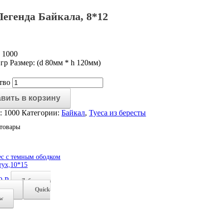
Легенда Байкала, 8*12
 1000
 гр Размер: (d 80мм * h 120мм)
тво
вить в корзину
:
1000
Категории:
Байкал
,
Туеса из бересты
товары
ес с темным ободком
тух,10*15
0
Р
Добавить в
рзину
Quick
ew