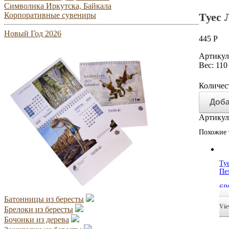
Символика Иркутска, Байкала
Корпоративные сувениры
Туес 
Новый Год 2026
445
Р
Артикул
Вес: 110
Количес
Доба
Артикул
Похожие 
Ту
Пе
68
ко
Батонницы из бересты
Vi
Брелоки из бересты
Бочонки из дерева