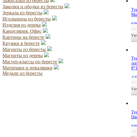
Зажигалки из бересты
Заколки и ободки из бересты
Ту
Зеркала из бересты
Ма
Игольницы из бересты
68
Изделия из дерева
ко
Канцелярия. Офис
Vi
Картины на бересте
Кружки в бересте
Магниты из бересты
Магниты из дерева
Ту
Мастер-классы по бересте
ло
Матрешки и неваляшки
8*
Медали из бересты
44
ко
Vi
Ту
Цв
68
ко