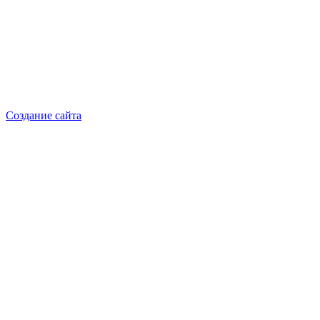
Добрынина Марина Владленовна
dobrmar16@mail.ru
8-914-920-8703
Реквизиты: ИП Добрынина Марина Владленовна
ИНН 381106692602
ОГРН 316385000101767
Создание сайта