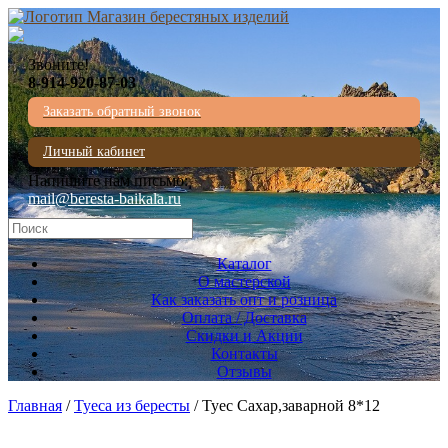
Звоните!
8-914-920-87-03
Заказать обратный звонок
Личный кабинет
Напишите нам письмо:
mail@beresta-baikala.ru
Каталог
О мастерской
Как заказать опт и розница
Оплата / Доставка
Скидки и Акции
Контакты
Отзывы
Главная
/
Туеса из бересты
/ Туес Сахар,заварной 8*12