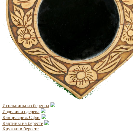
Игольницы из бересты
Изделия из дерева
Канцелярия. Офис
Картины на бересте
Кружки в бересте