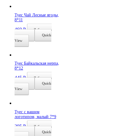
Туес Чай Лесные ягоды,
8*11
460
Р
Добавить в
корзину
Quick
View
Туес Байкальская нерпа,
8*12
445
Р
Добавить в
корзину
Quick
View
Туес с вашим
логотипом, малый 7*9
295
Р
Добавить в
корзину
Quick