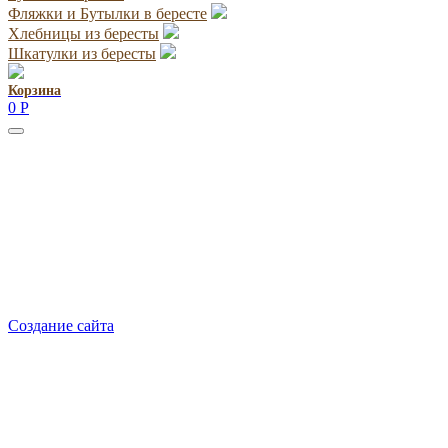
Фляжки и Бутылки в бересте
Хлебницы из бересты
Шкатулки из бересты
Корзина
0
Р
Руководитель проекта:
Добрынина Марина Владленовна
dobrmar16@mail.ru
8-914-920-8703
Реквизиты: ИП Добрынина Марина Владленовна
ИНН 381106692602
ОГРН 316385000101767
Создание сайта