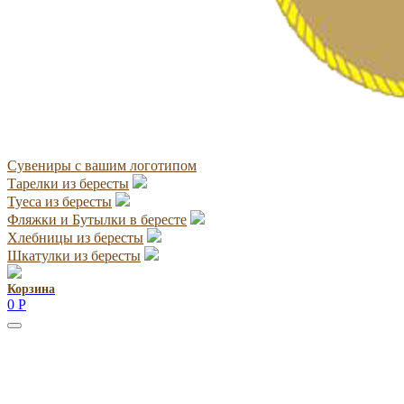
Сувениры с вашим логотипом
Тарелки из бересты
Туеса из бересты
Фляжки и Бутылки в бересте
Хлебницы из бересты
Шкатулки из бересты
Корзина
0
Р
Руководитель проекта:
Добрынина Марина Владленовна
dobrmar16@mail.ru
8-914-920-8703