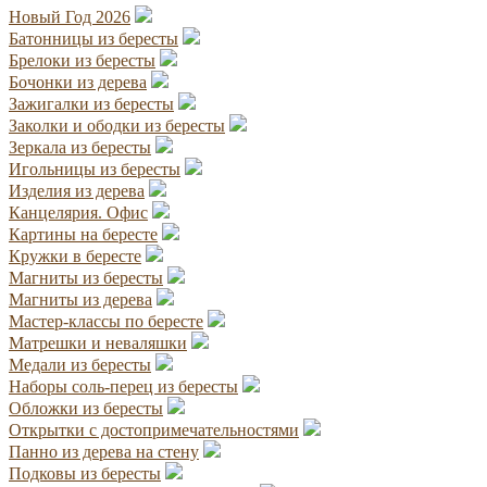
Новый Год 2026
Батонницы из бересты
Брелоки из бересты
Бочонки из дерева
Зажигалки из бересты
Заколки и ободки из бересты
Зеркала из бересты
Игольницы из бересты
Изделия из дерева
Канцелярия. Офис
Картины на бересте
Кружки в бересте
Магниты из бересты
Магниты из дерева
Мастер-классы по бересте
Матрешки и неваляшки
Медали из бересты
Наборы соль-перец из бересты
Обложки из бересты
Открытки с достопримечательностями
Панно из дерева на стену
Подковы из бересты