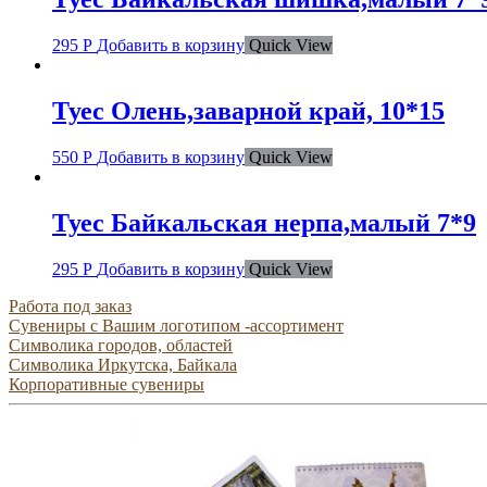
295
Р
Добавить в корзину
Quick View
Туес Олень,заварной край, 10*15
550
Р
Добавить в корзину
Quick View
Туес Байкальская нерпа,малый 7*9
295
Р
Добавить в корзину
Quick View
Работа под заказ
Сувениры с Вашим логотипом -ассортимент
Символика городов, областей
Символика Иркутска, Байкала
Корпоративные сувениры