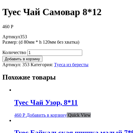
Туес Чай Самовар 8*12
460
Р
Артикул353
Размер: (d 80мм * h 120мм без хватка)
Количество
Добавить в корзину
Артикул:
353
Категория:
Туеса из бересты
Похожие товары
Туес Чай Узор, 8*11
460
Р
Добавить в корзину
Quick View
Туес Байкальская шишка,малый 7*