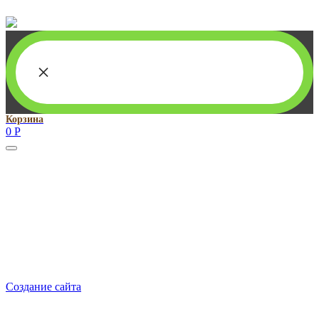
×
Корзина
0
Р
Руководитель проекта:
Добрынина Марина Владленовна
dobrmar16@mail.ru
8-914-920-8703
Реквизиты: ИП Добрынина Марина Владленовна
ИНН 381106692602
ОГРН 316385000101767
Создание сайта