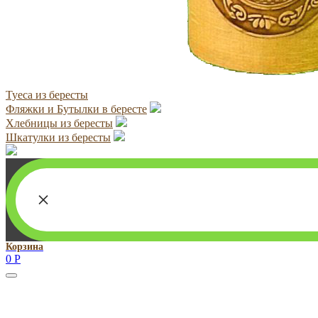
Туеса из бересты
Фляжки и Бутылки в бересте
Хлебницы из бересты
Шкатулки из бересты
×
Корзина
0
Р
Руководитель проекта:
Добрынина Марина Владленовна
dobrmar16@mail.ru