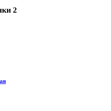
чки 2
ая