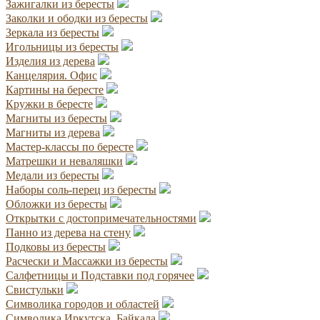
Зажигалки из бересты
Заколки и ободки из бересты
Зеркала из бересты
Игольницы из бересты
Изделия из дерева
Канцелярия. Офис
Картины на бересте
Кружки в бересте
Магниты из бересты
Магниты из дерева
Мастер-классы по бересте
Матрешки и неваляшки
Медали из бересты
Наборы соль-перец из бересты
Обложки из бересты
Открытки с достопримечательностями
Панно из дерева на стену
Подковы из бересты
Расчески и Массажки из бересты
Салфетницы и Подставки под горячее
Свистульки
Символика городов и областей
Символика Иркутска, Байкала