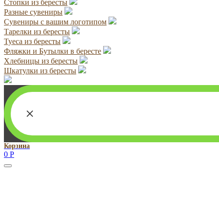
Стопки из бересты
Разные сувениры
Сувениры с вашим логотипом
Тарелки из бересты
Туеса из бересты
Фляжки и Бутылки в бересте
Хлебницы из бересты
Шкатулки из бересты
×
Корзина
0
Р
Руководитель проекта:
Добрынина Марина Владленовна
dobrmar16@mail.ru
8-914-920-8703