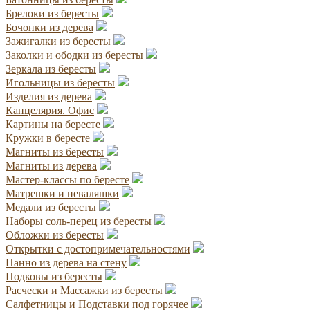
Брелоки из бересты
Бочонки из дерева
Зажигалки из бересты
Заколки и ободки из бересты
Зеркала из бересты
Игольницы из бересты
Изделия из дерева
Канцелярия. Офис
Картины на бересте
Кружки в бересте
Магниты из бересты
Магниты из дерева
Мастер-классы по бересте
Матрешки и неваляшки
Медали из бересты
Наборы соль-перец из бересты
Обложки из бересты
Открытки с достопримечательностями
Панно из дерева на стену
Подковы из бересты
Расчески и Массажки из бересты
Салфетницы и Подставки под горячее