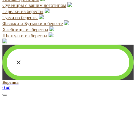
Сувениры с вашим логотипом
Тарелки из бересты
Туеса из бересты
Фляжки и Бутылки в бересте
Хлебницы из бересты
Шкатулки из бересты
×
Корзина
0
Р
Руководитель проекта:
Добрынина Марина Владленовна
dobrmar16@mail.ru
8-914-920-8703
Реквизиты: ИП Добрынина Марина Владленовна