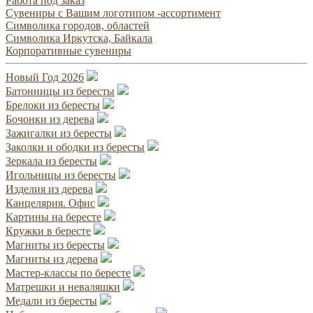
Работа под заказ
Сувениры с Вашим логотипом -ассортимент
Символика городов, областей
Символика Иркутска, Байкала
Корпоративные сувениры
Новый Год 2026
Батонницы из бересты
Брелоки из бересты
Бочонки из дерева
Зажигалки из бересты
Заколки и ободки из бересты
Зеркала из бересты
Игольницы из бересты
Изделия из дерева
Канцелярия. Офис
Картины на бересте
Кружки в бересте
Магниты из бересты
Магниты из дерева
Мастер-классы по бересте
Матрешки и неваляшки
Медали из бересты