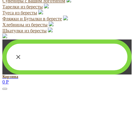
Сувениры с вашим логотипом
Тарелки из бересты
Туеса из бересты
Фляжки и Бутылки в бересте
Хлебницы из бересты
Шкатулки из бересты
×
Корзина
0
Р
Руководитель проекта:
Добрынина Марина Владленовна
dobrmar16@mail.ru
8-914-920-8703
Реквизиты: ИП Добрынина Марина Владленовна
ИНН 381106692602