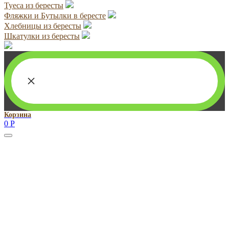
Туеса из бересты
Фляжки и Бутылки в бересте
Хлебницы из бересты
Шкатулки из бересты
×
Корзина
0
Р
Руководитель проекта:
Добрынина Марина Владленовна
dobrmar16@mail.ru
8-914-920-8703
Реквизиты: ИП Добрынина Марина Владленовна
ИНН 381106692602
ОГРН 316385000101767