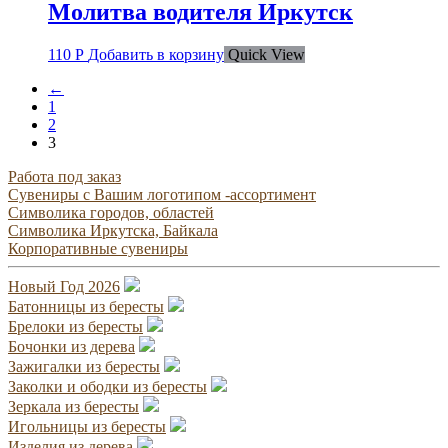
Молитва водителя Иркутск
110
Р
Добавить в корзину
Quick View
←
1
2
3
Работа под заказ
Сувениры с Вашим логотипом -ассортимент
Символика городов, областей
Символика Иркутска, Байкала
Корпоративные сувениры
Новый Год 2026
Батонницы из бересты
Брелоки из бересты
Бочонки из дерева
Зажигалки из бересты
Заколки и ободки из бересты
Зеркала из бересты
Игольницы из бересты
Изделия из дерева