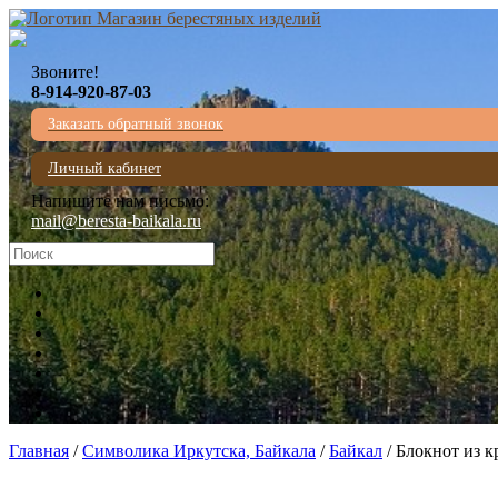
Звоните!
8-914-920-87-03
Заказать обратный звонок
Личный кабинет
Напишите нам письмо:
mail@beresta-baikala.ru
Главная
/
Символика Иркутска, Байкала
/
Байкал
/ Блокнот из к