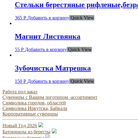
Стельки берестяные рифленые,без
365
Р
Добавить в корзину
Quick View
Магнит Листвянка
55
Р
Добавить в корзину
Quick View
Зубочистка Матрешка
150
Р
Добавить в корзину
Quick View
Работа под заказ
Сувениры с Вашим логотипом -ассортимент
Символика городов, областей
Символика Иркутска, Байкала
Корпоративные сувениры
Новый Год 2026
Батонницы из бересты
Брелоки из бересты