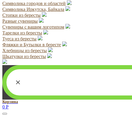
Символика городов и областей
Символика Иркутска, Байкала
Стопки из бересты
Разные сувениры
Сувениры с вашим логотипом
Тарелки из бересты
Туеса из бересты
Фляжки и Бутылки в бересте
Хлебницы из бересты
Шкатулки из бересты
×
Корзина
0
Р
Руководитель проекта:
Добрынина Марина Владленовна
dobrmar16@mail.ru