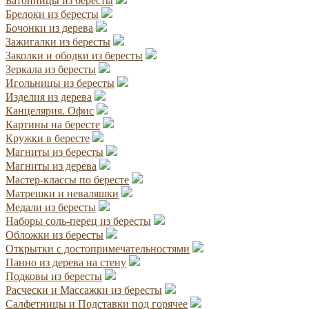
Батонницы из бересты
Брелоки из бересты
Бочонки из дерева
Зажигалки из бересты
Заколки и ободки из бересты
Зеркала из бересты
Игольницы из бересты
Изделия из дерева
Канцелярия. Офис
Картины на бересте
Кружки в бересте
Магниты из бересты
Магниты из дерева
Мастер-классы по бересте
Матрешки и неваляшки
Медали из бересты
Наборы соль-перец из бересты
Обложки из бересты
Открытки с достопримечательностями
Панно из дерева на стену
Подковы из бересты
Расчески и Массажки из бересты
Салфетницы и Подставки под горячее