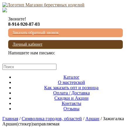
Звоните!
8-914-920-87-03
Заказать обратный звонок
Личный кабинет
Напишите нам письмо:
mail@beresta-baikala.ru
Каталог
О мастерской
Как заказать опт и розница
Оплата / Доставка
Скидки и Акции
Контакты
Отзывы
Главная
/
Символика городов, областей
/
Аршан
/ Зажигалка
Аршан(стикер)заправляемая