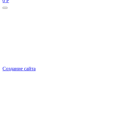
0
Р
Руководитель проекта:
Добрынина Марина Владленовна
dobrmar16@mail.ru
8-914-920-8703
Реквизиты: ИП Добрынина Марина Владленовна
ИНН 381106692602
ОГРН 316385000101767
Создание сайта