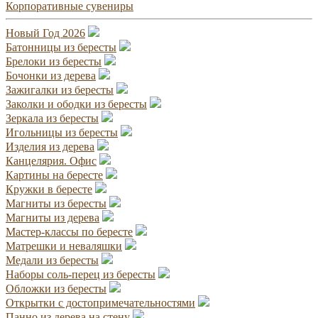
Корпоративные сувениры
Новый Год 2026
Батонницы из бересты
Брелоки из бересты
Бочонки из дерева
Зажигалки из бересты
Заколки и ободки из бересты
Зеркала из бересты
Игольницы из бересты
Изделия из дерева
Канцелярия. Офис
Картины на бересте
Кружки в бересте
Магниты из бересты
Магниты из дерева
Мастер-классы по бересте
Матрешки и неваляшки
Медали из бересты
Наборы соль-перец из бересты
Обложки из бересты
Открытки с достопримечательностями
Панно из дерева на стену