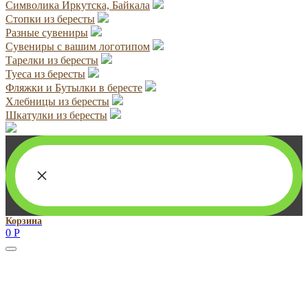
Символика Иркутска, Байкала
Стопки из бересты
Разные сувениры
Сувениры с вашим логотипом
Тарелки из бересты
Туеса из бересты
Фляжки и Бутылки в бересте
Хлебницы из бересты
Шкатулки из бересты
×
Корзина
0
Р
Руководитель проекта:
Добрынина Марина Владленовна
dobrmar16@mail.ru
8-914-920-8703