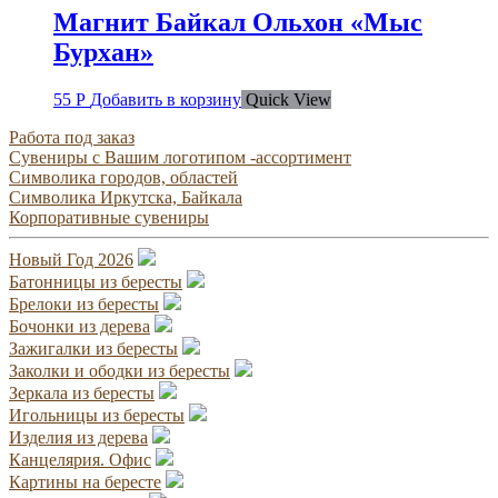
Магнит Байкал Ольхон «Мыс
Бурхан»
55
Р
Добавить в корзину
Quick View
Работа под заказ
Сувениры с Вашим логотипом -ассортимент
Символика городов, областей
Символика Иркутска, Байкала
Корпоративные сувениры
Новый Год 2026
Батонницы из бересты
Брелоки из бересты
Бочонки из дерева
Зажигалки из бересты
Заколки и ободки из бересты
Зеркала из бересты
Игольницы из бересты
Изделия из дерева
Канцелярия. Офис
Картины на бересте