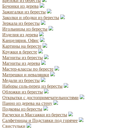
Брелоки из бересты
Бочонки из дерева
Зажигалки из бересты
Заколки и ободки из бересты
Зеркала из бересты
Игольницы из бересты
Изделия из дерева
Канцелярия. Офис
Картины на бересте
Кружки в бересте
Магниты из бересты
Магниты из дерева
Мастер-классы по бересте
Матрешки и неваляшки
Медали из бересты
Наборы соль-перец из бересты
Обложки из бересты
Открытки с достопримечательностями
Панно из дерева на стену
Подковы из бересты
Расчески и Массажки из бересты
Салфетницы и Подставки под горячее
Свистульки