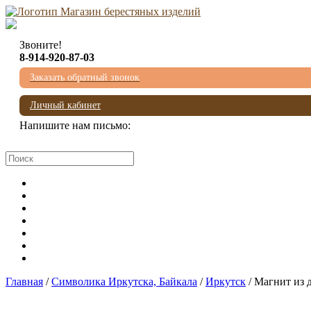
Звоните!
8-914-920-87-03
Заказать обратный звонок
Личный кабинет
Напишите нам письмо:
mail@beresta-baikala.ru
Главная
/
Символика Иркутска, Байкала
/
Иркутск
/ Магнит из 