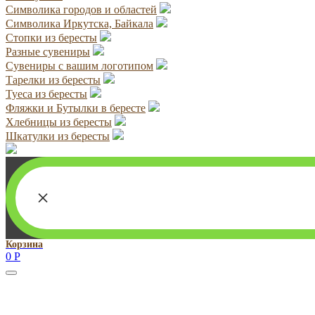
Символика городов и областей
Символика Иркутска, Байкала
Стопки из бересты
Разные сувениры
Сувениры с вашим логотипом
Тарелки из бересты
Туеса из бересты
Фляжки и Бутылки в бересте
Хлебницы из бересты
Шкатулки из бересты
×
Корзина
0
Р
Руководитель проекта:
Добрынина Марина Владленовна
dobrmar16@mail.ru