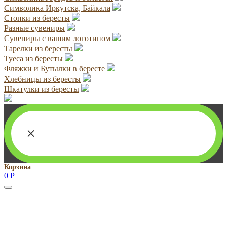
Символика Иркутска, Байкала
Стопки из бересты
Разные сувениры
Сувениры с вашим логотипом
Тарелки из бересты
Туеса из бересты
Фляжки и Бутылки в бересте
Хлебницы из бересты
Шкатулки из бересты
×
Корзина
0
Р
Руководитель проекта:
Добрынина Марина Владленовна
dobrmar16@mail.ru
8-914-920-8703