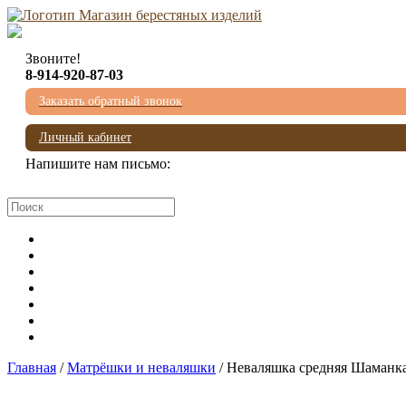
Звоните!
8-914-920-87-03
Заказать обратный звонок
Личный кабинет
Напишите нам письмо:
mail@beresta-baikala.ru
Главная
/
Матрёшки и неваляшки
/ Неваляшка средняя Шаманк