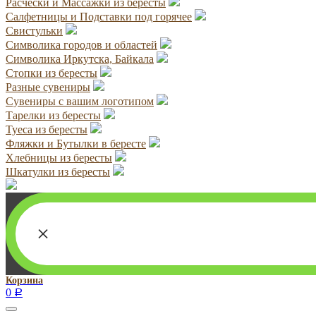
Расчески и Массажки из бересты
Салфетницы и Подставки под горячее
Свистульки
Символика городов и областей
Символика Иркутска, Байкала
Стопки из бересты
Разные сувениры
Сувениры с вашим логотипом
Тарелки из бересты
Туеса из бересты
Фляжки и Бутылки в бересте
Хлебницы из бересты
Шкатулки из бересты
×
Корзина
0
Р