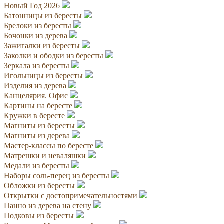
Новый Год 2026
Батонницы из бересты
Брелоки из бересты
Бочонки из дерева
Зажигалки из бересты
Заколки и ободки из бересты
Зеркала из бересты
Игольницы из бересты
Изделия из дерева
Канцелярия. Офис
Картины на бересте
Кружки в бересте
Магниты из бересты
Магниты из дерева
Мастер-классы по бересте
Матрешки и неваляшки
Медали из бересты
Наборы соль-перец из бересты
Обложки из бересты
Открытки с достопримечательностями
Панно из дерева на стену
Подковы из бересты