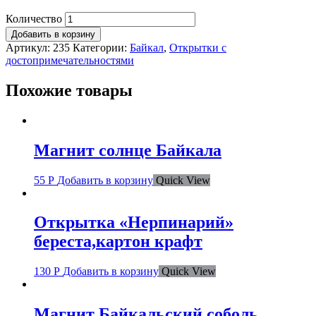
Количество
Добавить в корзину
Артикул:
235
Категории:
Байкал
,
Открытки с
достопримечательностями
Похожие товары
Магнит солнце Байкала
55
Р
Добавить в корзину
Quick View
Открытка «Нерпинарий»
береста,картон крафт
130
Р
Добавить в корзину
Quick View
Магнит Байкальский соболь