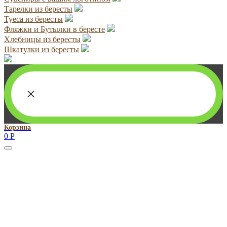
Тарелки из бересты
Туеса из бересты
Фляжки и Бутылки в бересте
Хлебницы из бересты
Шкатулки из бересты
×
Корзина
0
Р
Руководитель проекта:
Добрынина Марина Владленовна
dobrmar16@mail.ru
8-914-920-8703
Реквизиты: ИП Добрынина Марина Владленовна
ИНН 381106692602