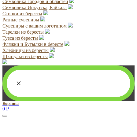
Символика городов и областей
Символика Иркутска, Байкала
Стопки из бересты
Разные сувениры
Сувениры с вашим логотипом
Тарелки из бересты
Туеса из бересты
Фляжки и Бутылки в бересте
Хлебницы из бересты
Шкатулки из бересты
×
Корзина
0
Р
Руководитель проекта:
Добрынина Марина Владленовна
dobrmar16@mail.ru