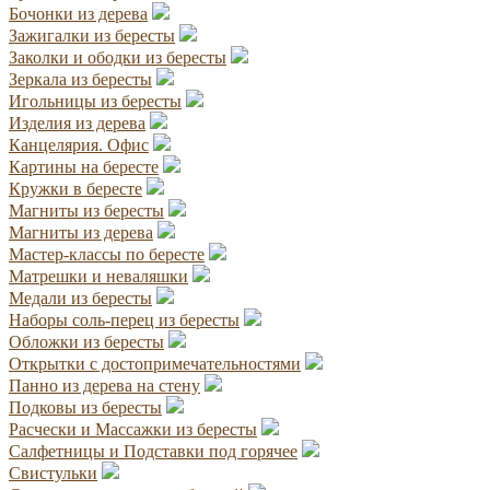
Бочонки из дерева
Зажигалки из бересты
Заколки и ободки из бересты
Зеркала из бересты
Игольницы из бересты
Изделия из дерева
Канцелярия. Офис
Картины на бересте
Кружки в бересте
Магниты из бересты
Магниты из дерева
Мастер-классы по бересте
Матрешки и неваляшки
Медали из бересты
Наборы соль-перец из бересты
Обложки из бересты
Открытки с достопримечательностями
Панно из дерева на стену
Подковы из бересты
Расчески и Массажки из бересты
Салфетницы и Подставки под горячее
Свистульки