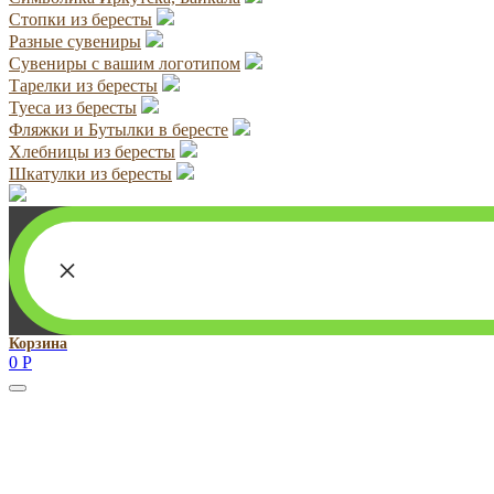
Стопки из бересты
Разные сувениры
Сувениры с вашим логотипом
Тарелки из бересты
Туеса из бересты
Фляжки и Бутылки в бересте
Хлебницы из бересты
Шкатулки из бересты
×
Корзина
0
Р
Руководитель проекта:
Добрынина Марина Владленовна
dobrmar16@mail.ru
8-914-920-8703