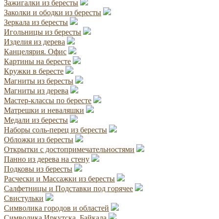
Зажигалки из бересты
Заколки и ободки из бересты
Зеркала из бересты
Игольницы из бересты
Изделия из дерева
Канцелярия. Офис
Картины на бересте
Кружки в бересте
Магниты из бересты
Магниты из дерева
Мастер-классы по бересте
Матрешки и неваляшки
Медали из бересты
Наборы соль-перец из бересты
Обложки из бересты
Открытки с достопримечательностями
Панно из дерева на стену
Подковы из бересты
Расчески и Массажки из бересты
Салфетницы и Подставки под горячее
Свистульки
Символика городов и областей
Символика Иркутска, Байкала