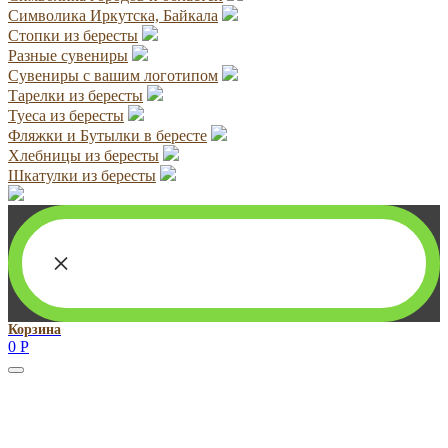
Символика Иркутска, Байкала
Стопки из бересты
Разные сувениры
Сувениры с вашим логотипом
Тарелки из бересты
Туеса из бересты
Фляжки и Бутылки в бересте
Хлебницы из бересты
Шкатулки из бересты
×
Корзина
0
Р
Руководитель проекта:
Добрынина Марина Владленовна
dobrmar16@mail.ru
8-914-920-8703