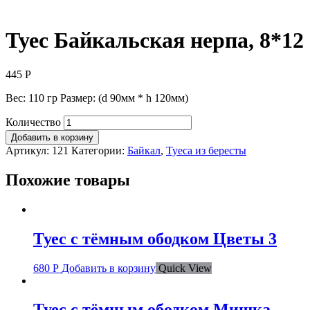
Туес Байкальская нерпа, 8*12
445
Р
Вес: 110 гр Размер: (d 90мм * h 120мм)
Количество
Добавить в корзину
Артикул:
121
Категории:
Байкал
,
Туеса из бересты
Похожие товары
Туес с тёмным ободком Цветы 3
680
Р
Добавить в корзину
Quick View
Туес с тёмным ободком Мишка