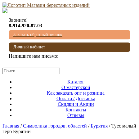
Звоните!
8-914-920-87-03
Заказать обратный звонок
Личный кабинет
Напишите нам письмо:
mail@beresta-baikala.ru
Каталог
О мастерской
Как заказать опт и розница
Оплата / Доставка
Скидки и Акции
Контакты
Отзывы
Главная
/
Символика городов, областей
/
Бурятия
/ Туес малый
герб Бурятии