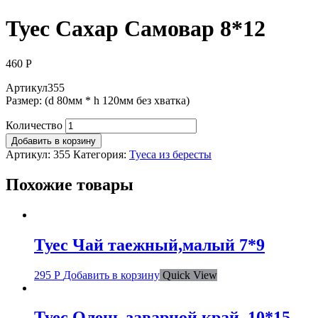
Туес Сахар Самовар 8*12
460
Р
Артикул355
Размер: (d 80мм * h 120мм без хватка)
Количество
Добавить в корзину
Артикул:
355
Категория:
Туеса из бересты
Похожие товары
Туес Чай таежный,малый 7*9
295
Р
Добавить в корзину
Quick View
Туес Олень,заварной край, 10*15