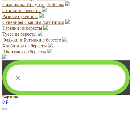
Символика Иркутска, Байкала
Стопки из бересты
Разные сувениры
Сувениры с вашим логотипом
Тарелки из бересты
Туеса из бересты
Фляжки и Бутылки в бересте
Хлебницы из бересты
Шкатулки из бересты
×
Корзина
0
Р
Руководитель проекта:
Добрынина Марина Владленовна
dobrmar16@mail.ru
8-914-920-8703