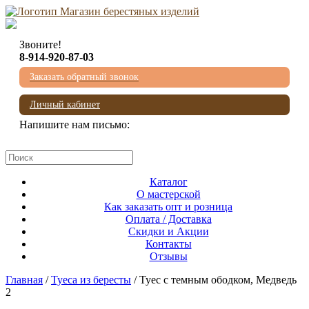
Звоните!
8-914-920-87-03
Заказать обратный звонок
Личный кабинет
Напишите нам письмо:
mail@beresta-baikala.ru
Каталог
О мастерской
Как заказать опт и розница
Оплата / Доставка
Скидки и Акции
Контакты
Отзывы
Главная
/
Туеса из бересты
/ Туес с темным ободком, Медведь
2