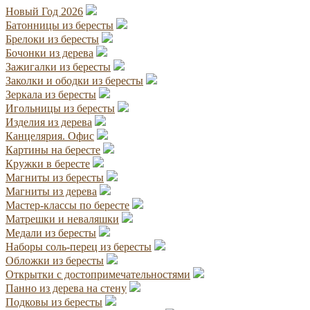
Новый Год 2026
Батонницы из бересты
Брелоки из бересты
Бочонки из дерева
Зажигалки из бересты
Заколки и ободки из бересты
Зеркала из бересты
Игольницы из бересты
Изделия из дерева
Канцелярия. Офис
Картины на бересте
Кружки в бересте
Магниты из бересты
Магниты из дерева
Мастер-классы по бересте
Матрешки и неваляшки
Медали из бересты
Наборы соль-перец из бересты
Обложки из бересты
Открытки с достопримечательностями
Панно из дерева на стену
Подковы из бересты