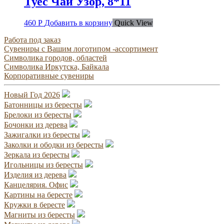
Туес Чай Узор, 8*11
460
Р
Добавить в корзину
Quick View
Работа под заказ
Сувениры с Вашим логотипом -ассортимент
Символика городов, областей
Символика Иркутска, Байкала
Корпоративные сувениры
Новый Год 2026
Батонницы из бересты
Брелоки из бересты
Бочонки из дерева
Зажигалки из бересты
Заколки и ободки из бересты
Зеркала из бересты
Игольницы из бересты
Изделия из дерева
Канцелярия. Офис
Картины на бересте
Кружки в бересте
Магниты из бересты