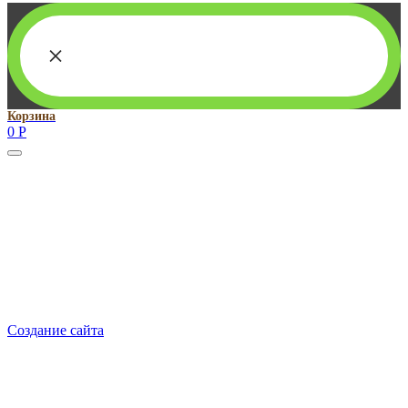
×
Корзина
0
Р
Руководитель проекта:
Добрынина Марина Владленовна
dobrmar16@mail.ru
8-914-920-8703
Реквизиты: ИП Добрынина Марина Владленовна
ИНН 381106692602
ОГРН 316385000101767
Создание сайта