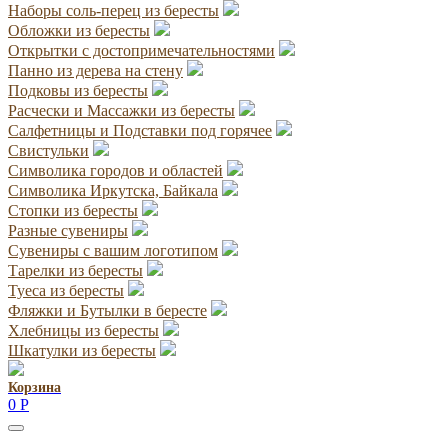
Наборы соль-перец из бересты
Обложки из бересты
Открытки с достопримечательностями
Панно из дерева на стену
Подковы из бересты
Расчески и Массажки из бересты
Салфетницы и Подставки под горячее
Свистульки
Символика городов и областей
Символика Иркутска, Байкала
Стопки из бересты
Разные сувениры
Сувениры с вашим логотипом
Тарелки из бересты
Туеса из бересты
Фляжки и Бутылки в бересте
Хлебницы из бересты
Шкатулки из бересты
Корзина
0
Р