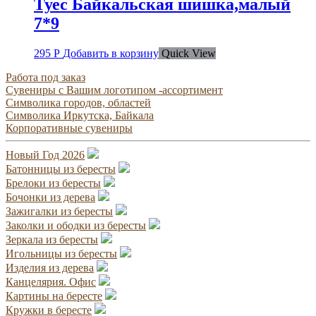
Туес Байкальская шишка,малый
7*9
295
Р
Добавить в корзину
Quick View
Работа под заказ
Сувениры с Вашим логотипом -ассортимент
Символика городов, областей
Символика Иркутска, Байкала
Корпоративные сувениры
Новый Год 2026
Батонницы из бересты
Брелоки из бересты
Бочонки из дерева
Зажигалки из бересты
Заколки и ободки из бересты
Зеркала из бересты
Игольницы из бересты
Изделия из дерева
Канцелярия. Офис
Картины на бересте
Кружки в бересте