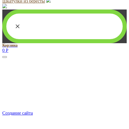
Шкатулки из бересты
×
Корзина
0
Р
Руководитель проекта:
Добрынина Марина Владленовна
dobrmar16@mail.ru
8-914-920-8703
Реквизиты: ИП Добрынина Марина Владленовна
ИНН 381106692602
ОГРН 316385000101767
Создание сайта