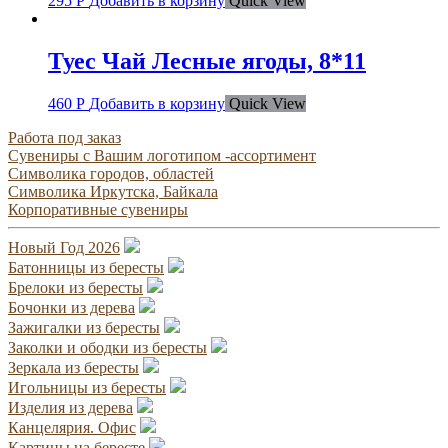
295
Р
Добавить в корзину
Quick View
Туес Чай Лесные ягоды, 8*11
460
Р
Добавить в корзину
Quick View
Работа под заказ
Сувениры с Вашим логотипом -ассортимент
Символика городов, областей
Символика Иркутска, Байкала
Корпоративные сувениры
Новый Год 2026
Батонницы из бересты
Брелоки из бересты
Бочонки из дерева
Зажигалки из бересты
Заколки и ободки из бересты
Зеркала из бересты
Игольницы из бересты
Изделия из дерева
Канцелярия. Офис
Картины на бересте