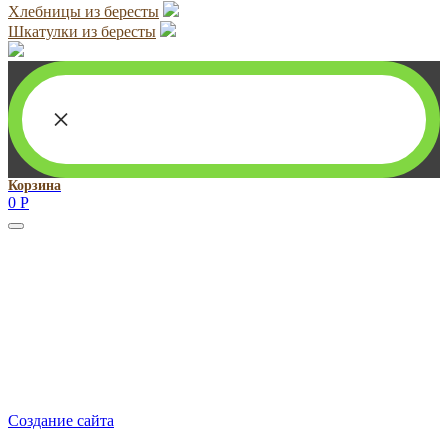
Хлебницы из бересты
Шкатулки из бересты
×
Корзина
0
Р
Руководитель проекта:
Добрынина Марина Владленовна
dobrmar16@mail.ru
8-914-920-8703
Реквизиты: ИП Добрынина Марина Владленовна
ИНН 381106692602
ОГРН 316385000101767
Создание сайта