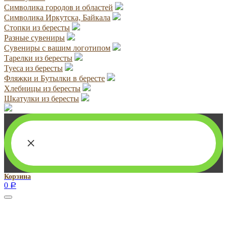
Символика городов и областей
Символика Иркутска, Байкала
Стопки из бересты
Разные сувениры
Сувениры с вашим логотипом
Тарелки из бересты
Туеса из бересты
Фляжки и Бутылки в бересте
Хлебницы из бересты
Шкатулки из бересты
×
Корзина
0
Р
Руководитель проекта:
Добрынина Марина Владленовна
dobrmar16@mail.ru