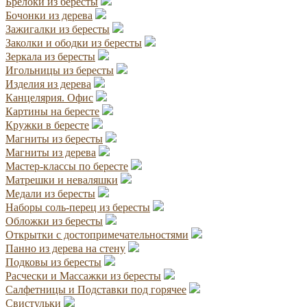
Брелоки из бересты
Бочонки из дерева
Зажигалки из бересты
Заколки и ободки из бересты
Зеркала из бересты
Игольницы из бересты
Изделия из дерева
Канцелярия. Офис
Картины на бересте
Кружки в бересте
Магниты из бересты
Магниты из дерева
Мастер-классы по бересте
Матрешки и неваляшки
Медали из бересты
Наборы соль-перец из бересты
Обложки из бересты
Открытки с достопримечательностями
Панно из дерева на стену
Подковы из бересты
Расчески и Массажки из бересты
Салфетницы и Подставки под горячее
Свистульки