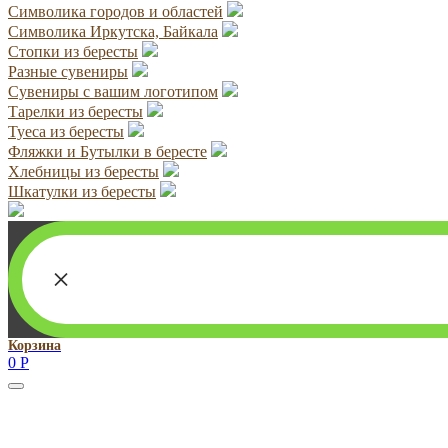
Символика городов и областей
Символика Иркутска, Байкала
Стопки из бересты
Разные сувениры
Сувениры с вашим логотипом
Тарелки из бересты
Туеса из бересты
Фляжки и Бутылки в бересте
Хлебницы из бересты
Шкатулки из бересты
×
Корзина
0
Р
Руководитель проекта:
Добрынина Марина Владленовна
dobrmar16@mail.ru