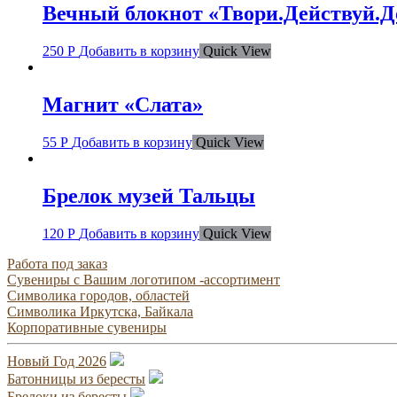
Вечный блокнот «Твори.Действуй.До
250
Р
Добавить в корзину
Quick View
Магнит «Слата»
55
Р
Добавить в корзину
Quick View
Брелок музей Тальцы
120
Р
Добавить в корзину
Quick View
Работа под заказ
Сувениры с Вашим логотипом -ассортимент
Символика городов, областей
Символика Иркутска, Байкала
Корпоративные сувениры
Новый Год 2026
Батонницы из бересты
Брелоки из бересты