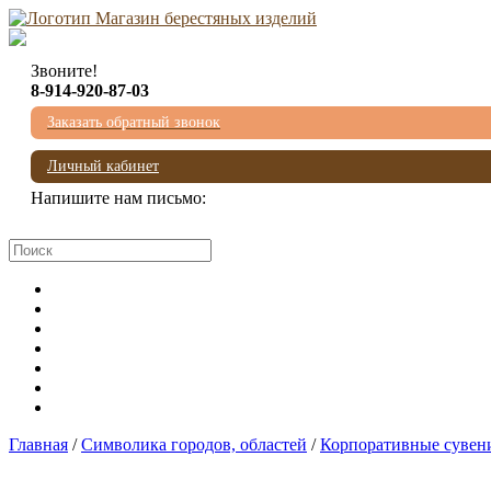
Звоните!
8-914-920-87-03
Заказать обратный звонок
Личный кабинет
Напишите нам письмо:
mail@beresta-baikala.ru
Главная
/
Символика городов, областей
/
Корпоративные сувен