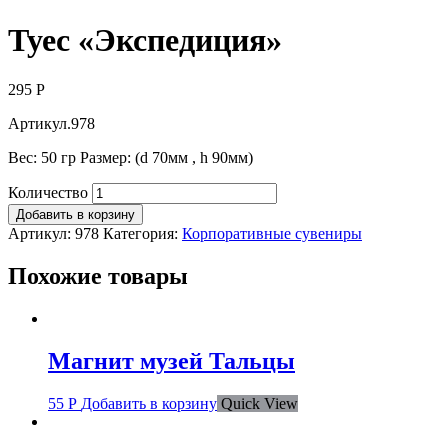
Туес «Экспедиция»
295
Р
Артикул.978
Вес: 50 гр Размер: (d 70мм , h 90мм)
Количество
Добавить в корзину
Артикул:
978
Категория:
Корпоративные сувениры
Похожие товары
Магнит музей Тальцы
55
Р
Добавить в корзину
Quick View